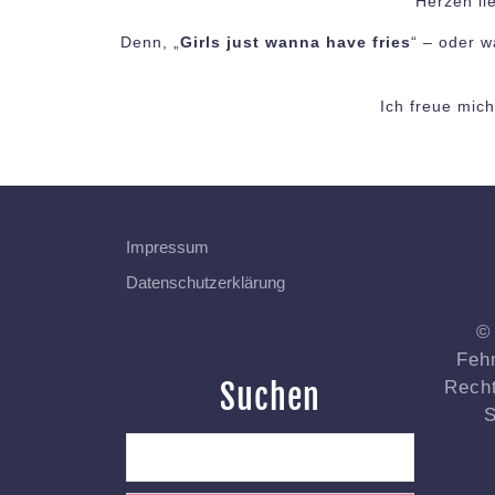
Herzen lie
Denn, „
Girls just wanna have fries
“ – oder w
Ich freue mic
Impressum
Datenschutzerklärung
©
Fehm
Suchen
Recht
S