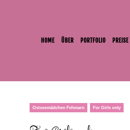
Skip
to
content
HOME
ÜBER
PORTFOLIO
PREISE
Ostseemädchen Fehmarn
For Girls only