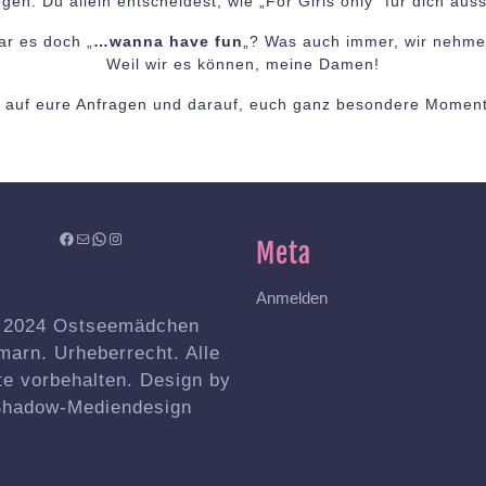
gen. Du allein entscheidest, wie „For Girls only“ für dich aus
ar es doch „
…wanna have fun
„? Was auch immer, wir nehme
Weil wir es können, meine Damen!
h auf eure Anfragen und darauf, euch ganz besondere Moment
Facebook
Mail
WhatsApp
Instagram
Meta
Anmelden
 2024 Ostseemädchen
arn. Urheberrecht. Alle
e vorbehalten. Design by
hadow-Mediendesign