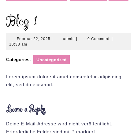
Blog 1
Februar
admin
Februar 22, 2025
|
admin
|
0 Comment
|
22,
10:38 am
2025
Categories:
Uncategorized
Lorem ipsum dolor sit amet consectetur adipiscing
elit, sed do eiusmod.
Leave a Reply
Deine E-Mail-Adresse wird nicht veröffentlicht.
Erforderliche Felder sind mit
*
markiert