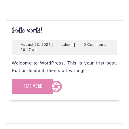
Hello
Hello world!
world!
August
admin
August 23, 2024
|
admin
|
0 Comments
|
23,
10:47 am
2024
Welcome to WordPress. This is your first post.
Edit or delete it, then start writing!
READ
READ MORE
MORE