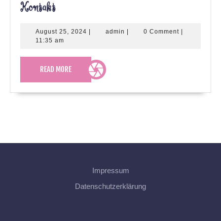
Kontakt
Kontakt
August
admin
August 25, 2024
|
admin
|
0 Comment
|
25,
11:35 am
2024
READ
READ MORE
MORE
Impressum
Datenschutzerklärung