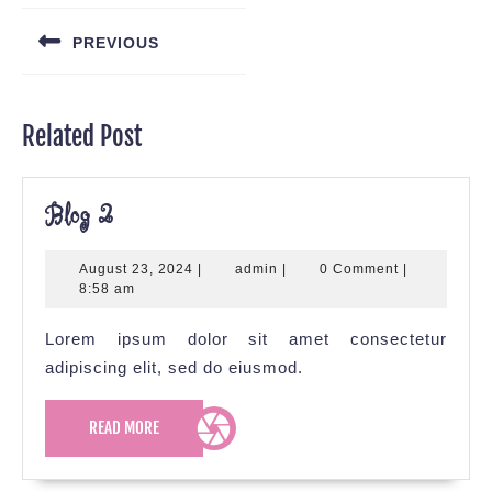
Navigation
PREVIOUS
Previous
post:
Related Post
Blog
Blog 2
2
August
admin
August 23, 2024
|
admin
|
0 Comment
|
23,
8:58 am
2024
Lorem ipsum dolor sit amet consectetur
adipiscing elit, sed do eiusmod.
READ
READ MORE
MORE