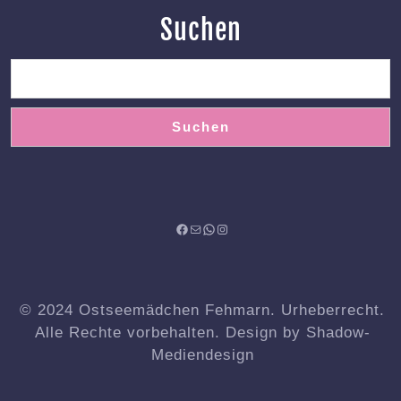
Suchen
Suchen
Facebook
Mail
WhatsApp
Instagram
© 2024 Ostseemädchen Fehmarn. Urheberrecht.
Alle Rechte vorbehalten. Design by Shadow-
Mediendesign